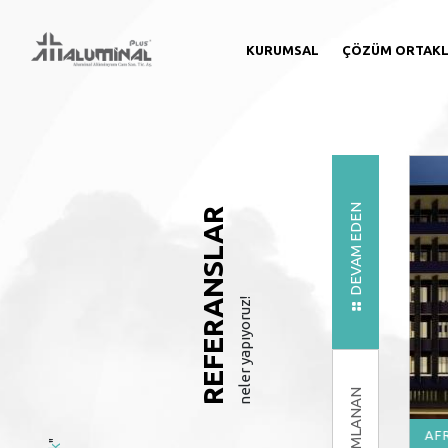
KURUMSAL
ÇÖZÜM ORTAKL
DEVAM EDEN
REFERANSLAR
neler yapıyoruz!
TAMAMLANAN
DENİZLİ
AF
"