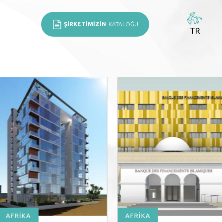
ŞİRKETİMİZİN
KATALOĞU
TR
AFRİKA
AFRİKA