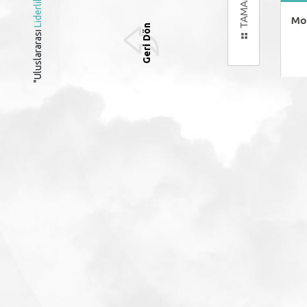
Liderlik
Denipol Hastanesi
Mo
Geri Dön
"Uluslararası