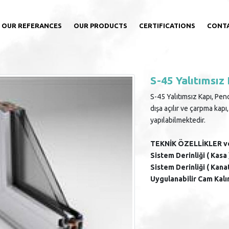
OUR REFERANCES
OUR PRODUCTS
CERTIFICATIONS
CONT
S-45 Yalıtımsız
S-45 Yalıtımsız Kapı, Penc
dışa açılır ve çarpma kapı
yapılabilmektedir.
TEKNİK ÖZELLİKLER 
Sistem Derinliği ( Kasa 
Sistem Derinliği ( Kanat
Uygulanabilir Cam Kalın