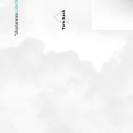
Liderlik
Turn Back
"Uluslararası