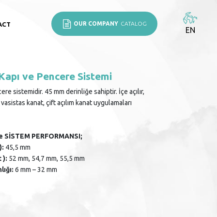
OUR COMPANY
CATALOG
ACT
EN
 Kapı ve Pencere Sistemi
ere sistemidir. 45 mm derinliğe sahiptir. İçe açılır,
, vasistas kanat, çift açılım kanat uygulamaları
ve SİSTEM PERFORMANSI;
):
45,5 mm
 ):
52 mm, 54,7 mm, 55,5 mm
lığı:
6 mm – 32 mm