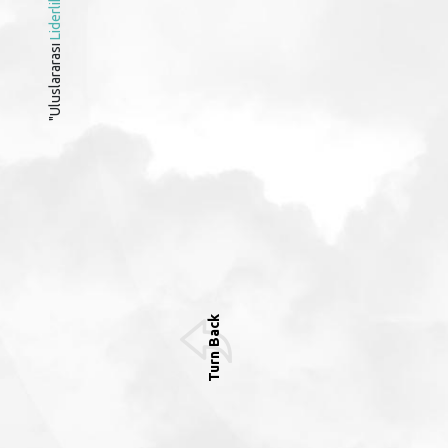
Liderlik
"Uluslararası
Turn Back